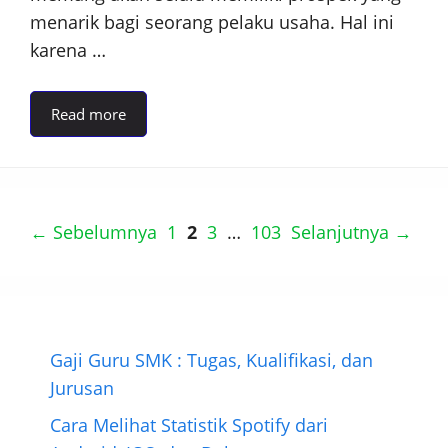
menarik bagi seorang pelaku usaha. Hal ini
karena …
Read more
Halaman
Halaman
Halaman
Halaman
←
Sebelumnya
1
2
3
…
103
Selanjutnya
→
Gaji Guru SMK : Tugas, Kualifikasi, dan
Jurusan
Cara Melihat Statistik Spotify dari