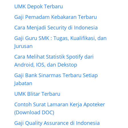
o
r
e
g
a
p
UMK Depok Terbaru
k
s
e
m
p
Gaji Pemadam Kebakaran Terbaru
t
r
Cara Menjadi Security di Indonesia
Gaji Guru SMK : Tugas, Kualifikasi, dan
Jurusan
Cara Melihat Statistik Spotify dari
Android, IOS, dan Dekstop
Gaji Bank Sinarmas Terbaru Setiap
Jabatan
UMK Blitar Terbaru
Contoh Surat Lamaran Kerja Apoteker
(Download DOC)
Gaji Quality Assurance di Indonesia