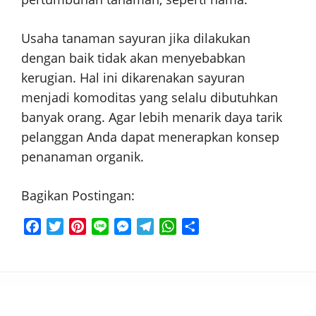
Usaha tanaman sayuran jika dilakukan
dengan baik tidak akan menyebabkan
kerugian. Hal ini dikarenakan sayuran
menjadi komoditas yang selalu dibutuhkan
banyak orang. Agar lebih menarik daya tarik
pelanggan Anda dapat menerapkan konsep
penanaman organik.
Bagikan Postingan:
F
T
P
L
M
T
W
S
a
w
i
i
e
e
h
h
c
i
n
n
s
l
a
a
e
t
t
e
s
e
t
r
b
t
e
e
g
s
e
o
e
r
n
r
A