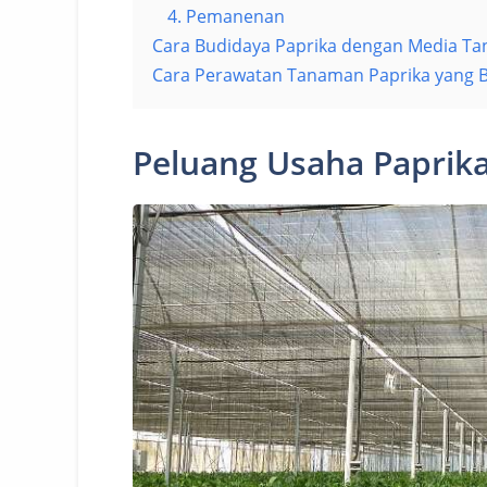
4. Pemanenan
Cara Budidaya Paprika dengan Media T
Cara Perawatan Tanaman Paprika yang B
Peluang Usaha Paprik