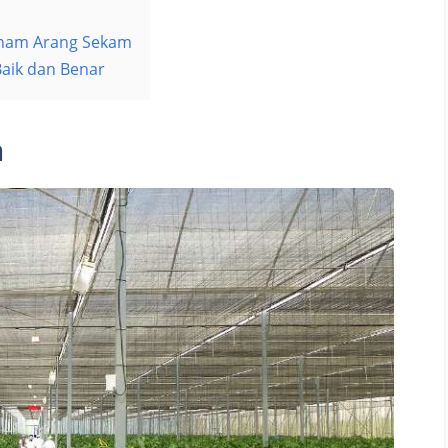
anam Arang Sekam
aik dan Benar
a