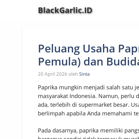
Langsung
BlackGarlic.ID
ke
isi
Peluang Usaha Papr
Pemula) dan Budid
20 April 2026
oleh
Sinta
Paprika mungkin menjadi salah satu je
masyarakat Indonesia. Namun, perlu d
ada, terlebih di supermarket besar. U
berlimpah apabila Anda memahami te
Pada dasarnya, paprika memiliki pangs
harganya sendiri tidak termasuk mura