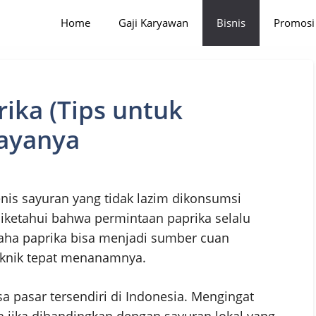
Home
Gaji Karyawan
Bisnis
Promosi
ika (Tips untuk
ayanya
nis sayuran yang tidak lazim dikonsumsi
iketahui bahwa permintaan paprika selalu
saha paprika bisa menjadi sumber cuan
knik tepat menanamnya.
a pasar tersendiri di Indonesia. Mengingat
h jika dibandingkan dengan sayuran lokal yang