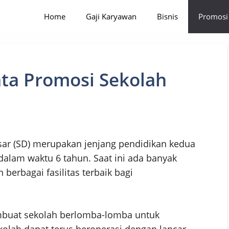
Home
Gaji Karyawan
Bisnis
Promosi
ta Promosi Sekolah
sar (SD) merupakan jenjang pendidikan kedua
dalam waktu 6 tahun. Saat ini ada banyak
berbagai fasilitas terbaik bagi
mbuat sekolah berlomba-lomba untuk
olah dapat terus beroperasi dengan lancar.