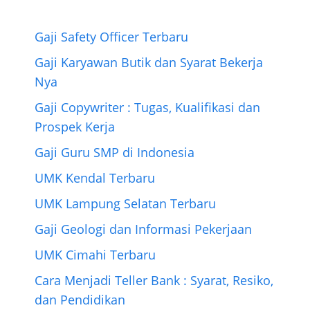
b
t
e
e
g
s
e
o
e
r
n
r
A
o
r
e
g
a
p
Gaji Safety Officer Terbaru
k
s
e
m
p
Gaji Karyawan Butik dan Syarat Bekerja
t
r
Nya
Gaji Copywriter : Tugas, Kualifikasi dan
Prospek Kerja
Gaji Guru SMP di Indonesia
UMK Kendal Terbaru
UMK Lampung Selatan Terbaru
Gaji Geologi dan Informasi Pekerjaan
UMK Cimahi Terbaru
Cara Menjadi Teller Bank : Syarat, Resiko,
dan Pendidikan