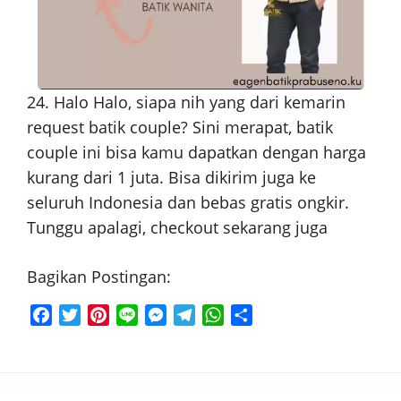
24. Halo Halo, siapa nih yang dari kemarin
request batik couple? Sini merapat, batik
couple ini bisa kamu dapatkan dengan harga
kurang dari 1 juta. Bisa dikirim juga ke
seluruh Indonesia dan bebas gratis ongkir.
Tunggu apalagi, checkout sekarang juga
Bagikan Postingan:
F
T
P
L
M
T
W
S
a
w
i
i
e
e
h
h
c
i
n
n
s
l
a
a
e
t
t
e
s
e
t
r