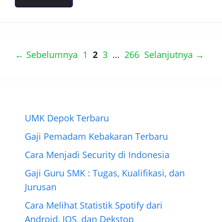
Halaman
Halaman
Halaman
Halaman
←
Sebelumnya
1
2
3
…
266
Selanjutnya
→
UMK Depok Terbaru
Gaji Pemadam Kebakaran Terbaru
Cara Menjadi Security di Indonesia
Gaji Guru SMK : Tugas, Kualifikasi, dan
Jurusan
Cara Melihat Statistik Spotify dari
Android, IOS, dan Dekstop