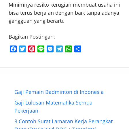
Minimnya resiko kerugian membuat usaha ini
bisa terus berjalan dengan baik tanpa adanya
gangguan yang berarti.
Bagikan Postingan:
F
T
P
L
M
T
W
S
a
w
i
i
e
e
h
h
c
i
n
n
s
l
a
a
e
t
t
e
s
e
t
r
b
t
e
e
g
s
e
o
e
r
n
r
A
o
r
e
g
a
p
Gaji Pemain Badminton di Indonesia
k
s
e
m
p
Gaji Lulusan Matematika Semua
t
r
Pekerjaan
3 Contoh Surat Lamaran Kerja Perangkat