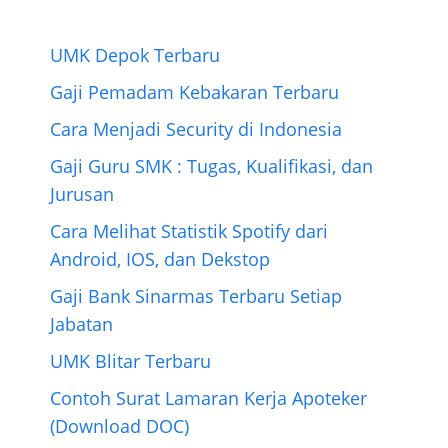
b
t
e
e
g
s
e
o
e
r
n
r
A
o
r
e
g
a
p
UMK Depok Terbaru
k
s
e
m
p
Gaji Pemadam Kebakaran Terbaru
t
r
Cara Menjadi Security di Indonesia
Gaji Guru SMK : Tugas, Kualifikasi, dan
Jurusan
Cara Melihat Statistik Spotify dari
Android, IOS, dan Dekstop
Gaji Bank Sinarmas Terbaru Setiap
Jabatan
UMK Blitar Terbaru
Contoh Surat Lamaran Kerja Apoteker
(Download DOC)