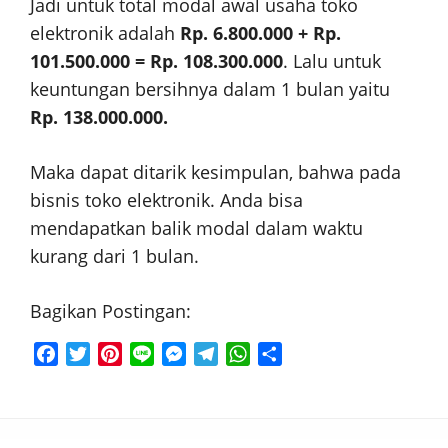
Jadi untuk total modal awal usaha toko
elektronik adalah
Rp. 6.800.000 + Rp.
101.500.000 = Rp. 108.300.000
. Lalu untuk
keuntungan bersihnya dalam 1 bulan yaitu
Rp. 138.000.000.
Maka dapat ditarik kesimpulan, bahwa pada
bisnis toko elektronik. Anda bisa
mendapatkan balik modal dalam waktu
kurang dari 1 bulan.
Bagikan Postingan:
F
T
P
L
M
T
W
S
a
w
i
i
e
e
h
h
c
i
n
n
s
l
a
a
e
t
t
e
s
e
t
r