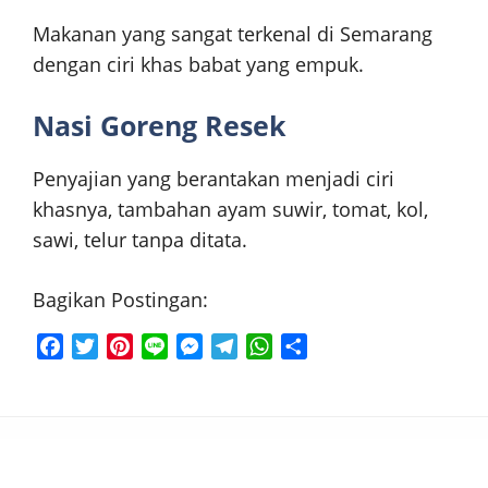
Makanan yang sangat terkenal di Semarang
dengan ciri khas babat yang empuk.
Nasi Goreng Resek
Penyajian yang berantakan menjadi ciri
khasnya, tambahan ayam suwir, tomat, kol,
sawi, telur tanpa ditata.
Bagikan Postingan:
F
T
P
L
M
T
W
S
a
w
i
i
e
e
h
h
c
i
n
n
s
l
a
a
e
t
t
e
s
e
t
r
b
t
e
e
g
s
e
o
e
r
n
r
A