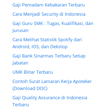
o
r
e
g
a
p
Gaji Pemadam Kebakaran Terbaru
k
s
e
m
p
Cara Menjadi Security di Indonesia
t
r
Gaji Guru SMK : Tugas, Kualifikasi, dan
Jurusan
Cara Melihat Statistik Spotify dari
Android, IOS, dan Dekstop
Gaji Bank Sinarmas Terbaru Setiap
Jabatan
UMK Blitar Terbaru
Contoh Surat Lamaran Kerja Apoteker
(Download DOC)
Gaji Quality Assurance di Indonesia
Terbaru