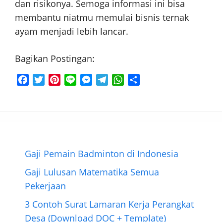
dan risikonya. Semoga informasi ini bisa
membantu niatmu memulai bisnis ternak
ayam menjadi lebih lancar.
Bagikan Postingan:
F
T
P
L
M
T
W
S
a
w
i
i
e
e
h
h
c
i
n
n
s
l
a
a
e
t
t
e
s
e
t
r
b
t
e
e
g
s
e
o
e
r
n
r
A
o
r
e
g
a
p
Gaji Pemain Badminton di Indonesia
k
s
e
m
p
Gaji Lulusan Matematika Semua
t
r
Pekerjaan
3 Contoh Surat Lamaran Kerja Perangkat
Desa (Download DOC + Template)