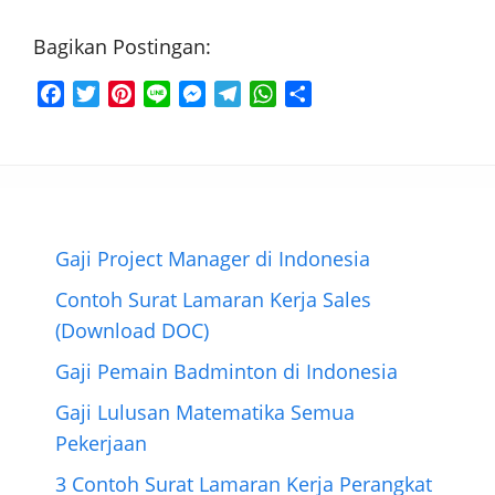
Bagikan Postingan:
F
T
P
L
M
T
W
S
a
w
i
i
e
e
h
h
c
i
n
n
s
l
a
a
e
t
t
e
s
e
t
r
b
t
e
e
g
s
e
o
e
r
n
r
A
o
r
e
g
a
p
Gaji Project Manager di Indonesia
k
s
e
m
p
Contoh Surat Lamaran Kerja Sales
t
r
(Download DOC)
Gaji Pemain Badminton di Indonesia
Gaji Lulusan Matematika Semua
Pekerjaan
3 Contoh Surat Lamaran Kerja Perangkat