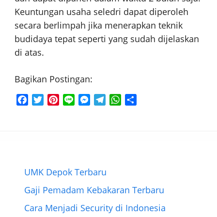
Keuntungan usaha seledri dapat diperoleh
secara berlimpah jika menerapkan teknik
budidaya tepat seperti yang sudah dijelaskan
di atas.
Bagikan Postingan:
F
T
P
L
M
T
W
S
a
w
i
i
e
e
h
h
c
i
n
n
s
l
a
a
e
t
t
e
s
e
t
r
b
t
e
e
g
s
e
o
e
r
n
r
A
o
r
e
g
a
p
UMK Depok Terbaru
k
s
e
m
p
Gaji Pemadam Kebakaran Terbaru
t
r
Cara Menjadi Security di Indonesia