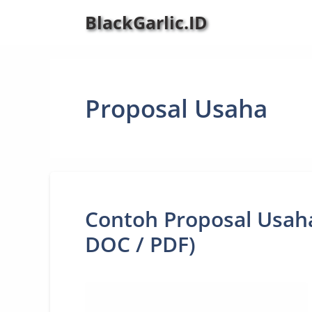
Langsung
BlackGarlic.ID
ke
isi
Proposal Usaha
Contoh Proposal Usah
DOC / PDF)