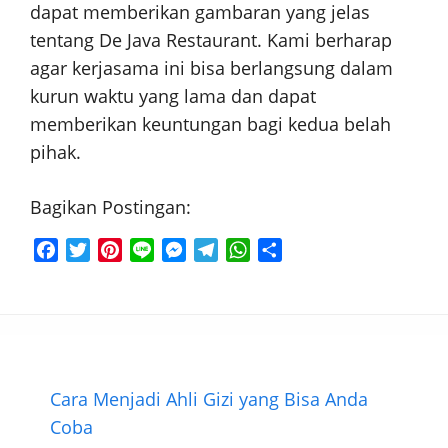
dapat memberikan gambaran yang jelas
tentang De Java Restaurant. Kami berharap
agar kerjasama ini bisa berlangsung dalam
kurun waktu yang lama dan dapat
memberikan keuntungan bagi kedua belah
pihak.
Bagikan Postingan:
F
T
P
L
M
T
W
S
a
w
i
i
e
e
h
h
c
i
n
n
s
l
a
a
e
t
t
e
s
e
t
r
b
t
e
e
g
s
e
o
e
r
n
r
A
o
r
e
g
a
p
Cara Menjadi Ahli Gizi yang Bisa Anda
k
s
e
m
p
Coba
t
r