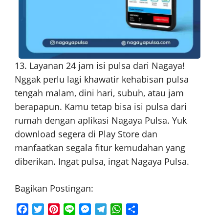
13. Layanan 24 jam isi pulsa dari Nagaya!
Nggak perlu lagi khawatir kehabisan pulsa
tengah malam, dini hari, subuh, atau jam
berapapun. Kamu tetap bisa isi pulsa dari
rumah dengan aplikasi Nagaya Pulsa. Yuk
download segera di Play Store dan
manfaatkan segala fitur kemudahan yang
diberikan. Ingat pulsa, ingat Nagaya Pulsa.
Bagikan Postingan:
F
T
P
L
M
T
W
S