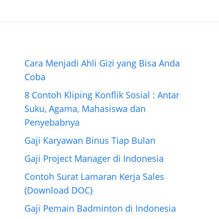
a
w
i
i
e
e
h
h
c
i
n
n
s
l
a
a
e
t
t
e
s
e
t
r
b
t
e
e
g
s
e
o
e
r
n
r
A
o
r
e
g
a
p
Cara Menjadi Ahli Gizi yang Bisa Anda
k
s
e
m
p
Coba
t
r
8 Contoh Kliping Konflik Sosial : Antar
Suku, Agama, Mahasiswa dan
Penyebabnya
Gaji Karyawan Binus Tiap Bulan
Gaji Project Manager di Indonesia
Contoh Surat Lamaran Kerja Sales
(Download DOC)
Gaji Pemain Badminton di Indonesia