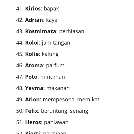
Kirios
: bapak
Adrian
: kaya
Kosmimata
: perhiasan
Roloi
: jam tangan
Kolie
: kalung
Aroma
: parfum
Poto
: minuman
Yevma
: makanan
Arion
: mempesona, memikat
Felix
: beruntung, senang
Heros
: pahlawan
Yiorti
: perayaan