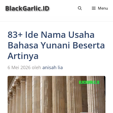
Langsung
BlackGarlic.ID
Menu
ke
isi
83+ Ide Nama Usaha
Bahasa Yunani Beserta
Artinya
6 Mei 2026
oleh
anisah lia