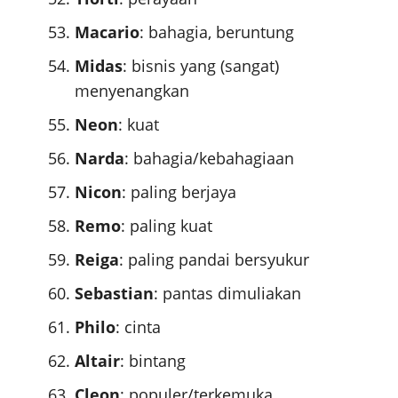
Macario
: bahagia, beruntung
Midas
: bisnis yang (sangat)
menyenangkan
Neon
: kuat
Narda
: bahagia/kebahagiaan
Nicon
: paling berjaya
Remo
: paling kuat
Reiga
: paling pandai bersyukur
Sebastian
: pantas dimuliakan
Philo
: cinta
Altair
: bintang
Cleon
: populer/terkemuka