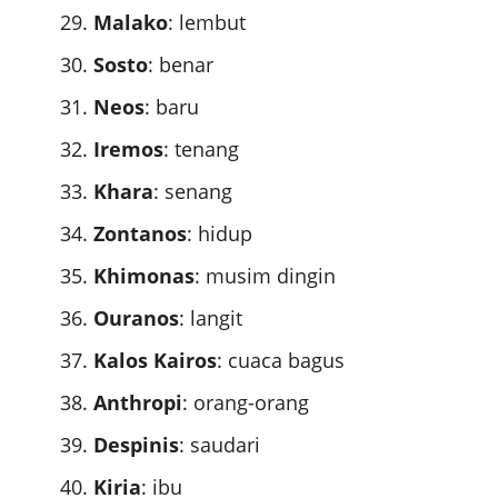
Malako
: lembut
Sosto
: benar
Neos
: baru
Iremos
: tenang
Khara
: senang
Zontanos
: hidup
Khimonas
: musim dingin
Ouranos
: langit
Kalos Kairos
: cuaca bagus
Anthropi
: orang-orang
Despinis
: saudari
Kiria
: ibu