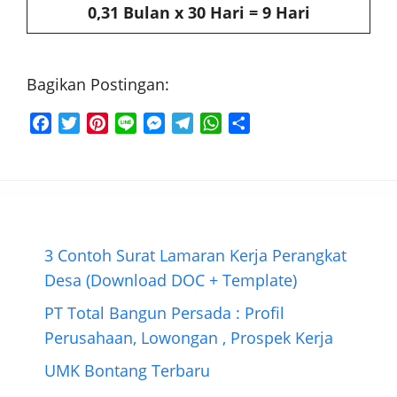
0,31 Bulan x 30 Hari = 9 Hari
Bagikan Postingan:
F
T
P
L
M
T
W
S
a
w
i
i
e
e
h
h
c
i
n
n
s
l
a
a
e
t
t
e
s
e
t
r
b
t
e
e
g
s
e
o
e
r
n
r
A
o
r
e
g
a
p
3 Contoh Surat Lamaran Kerja Perangkat
k
s
e
m
p
Desa (Download DOC + Template)
t
r
PT Total Bangun Persada : Profil
Perusahaan, Lowongan , Prospek Kerja
UMK Bontang Terbaru