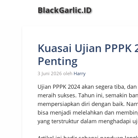
Langsung
BlackGarlic.ID
ke
isi
Kuasai Ujian PPPK 2
Penting
3 Juni 2026
oleh
Harry
Ujian PPPK 2024 akan segera tiba, da
meraih sukses. Tahun ini, semakin ba
mempersiapkan diri dengan baik. Namun
bisa menjadi melelahkan dan membing
yang terstruktur dalam menghadapi uji
Artikel ini hadir sebagai panduan le