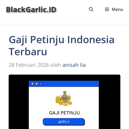
Langsung
BlackGarlic.ID
Menu
ke
isi
Gaji Petinju Indonesia
Terbaru
28 Februari 2026
oleh
anisah lia