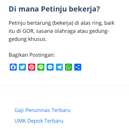
Di mana Petinju bekerja?
Petinju bertarung (bekerja) di atas ring, baik
itu di GOR, sasana olahraga atau gedung-
gedung khusus.
Bagikan Postingan:
F
T
P
L
M
T
W
S
a
w
i
i
e
e
h
h
c
i
n
n
s
l
a
a
e
t
t
e
s
e
t
r
b
t
e
e
g
s
e
o
e
r
n
r
A
o
r
e
g
a
p
Gaji Perumnas Terbaru
k
s
e
m
p
UMK Depok Terbaru
t
r